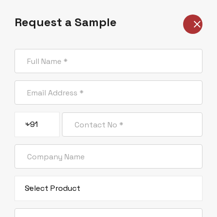
French
Request a Sample
Maison
Durabilité
Entreprise
Durabilité
Durabilité
Produits
+91
Services
Blogue
Contactez-Nous
Select Product
Contact Info