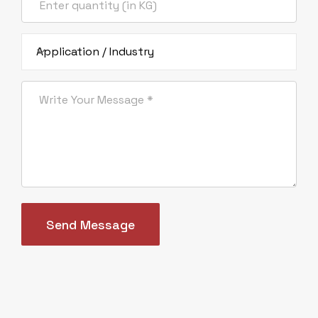
Opposite CNG Pump, Jetpar Road, Bela
Village, Morbi - 363642, Gujarat, India
Application / Industry
Domestic : +91 98252 18329
International : +91 97127 96836
export@ankitsilicate.com
sales@ankitsilicate.com
Subscribe & Follow
DURABILITÉ
Send Message
En complément de notre système existant de
traitement des effluents provenant de diverses
installations, nous avons mis en place des
dispositifs supplémentaires pour la collecte et le
pompage des effluents, dans le cadre de nos