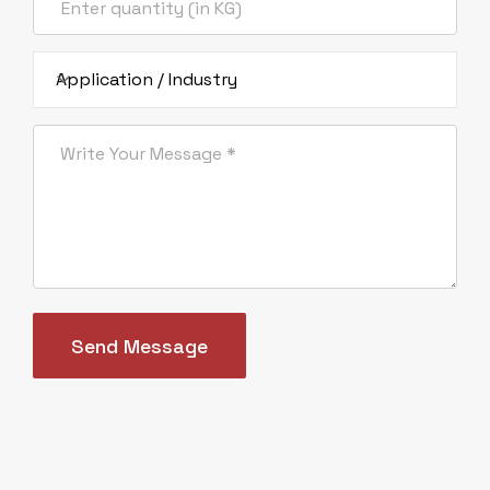
Opposite CNG Pump, Jetpar Road, Bela
Village, Morbi - 363642, Gujarat, India
Application / Industry
Domestic : +91 98252 18329
International : +91 97127 96836
export@ankitsilicate.com
sales@ankitsilicate.com
Subscribe & Follow
SOSTENIBILIDAD
Send Message
Además de nuestro sistema existente para el
tratamiento de efluentes de diversas plantas,
hemos desarrollado esquemas adicionales para la
recolección y bombeo de efluentes de las
diferentes unidades como parte de nuestros