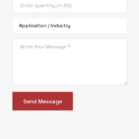
International : +91 97127 96836
export@ankitsilicate.com
sales@ankitsilicate.com
Application / Industry
Subscribe & Follow
Send Message