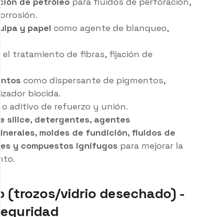
ción de petróleo
para fluidos de perforación,
orrosión.
ulpa y papel
como agente de blanqueo,
el tratamiento de fibras, fijación de
entos
como dispersante de pigmentos,
zador biocida.
 aditivo de refuerzo y unión.
e sílice, detergentes, agentes
nerales, moldes de fundición, fluidos de
les y compuestos ignífugos
para mejorar la
nto.
io (trozos/vidrio desechado) -
seguridad