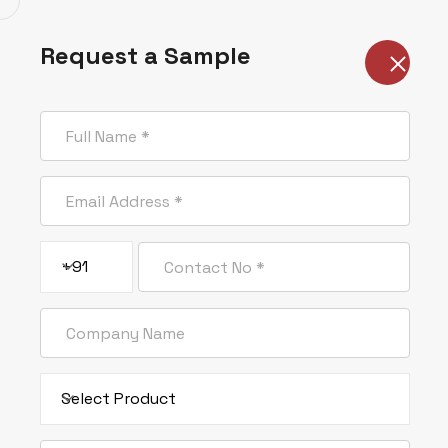
Hogar
Compañía
Request a Sample
Established in 2018 in Morbi, Gujarat, Ankit
Silicate manufactures high-quality Sodium
and Potassium Silicates for industries like
Vidrio de sil
detergent, ceramic, foundry, and
construction.
(trozos/vid
+91
Contact Info
Hogar
Productos
Vidrio de silicato de
Opposite CNG Pump, Jetpar Road,
Bela Village, Morbi - 363642, Gujarat,
Select Product
India
Domestic : +91 98252 18329