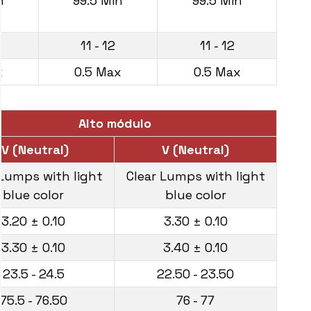
n
99.5 Min
99.5 Min
11 - 12
11 - 12
x
0.5 Max
0.5 Max
Alto módulo
IV (Neutral)
V (Neutral)
 Lumps with light
Clear Lumps with light
blue color
blue color
3.20 ± 0.10
3.30 ± 0.10
3.30 ± 0.10
3.40 ± 0.10
23.5 - 24.5
22.50 - 23.50
75.5 - 76.50
76 - 77