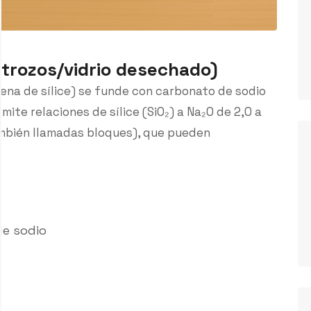
 (trozos/vidrio desechado)
arena de sílice) se funde con carbonato de sodio
ite relaciones de sílice (SiO₂) a Na₂O de 2,0 a
ambién llamadas bloques), que pueden
s
de sodio