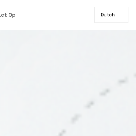
act Op
Dutch